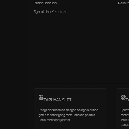
Pusat Bantuan
Referra
Syarat dan Ketentuan
TARUHAN SLOT
T
Penyedia slot online dengan beragam pilihan
Sport
game menarik yang memudahkan pemain
menaw
untuk mencapai jackpot
lebih 
banya