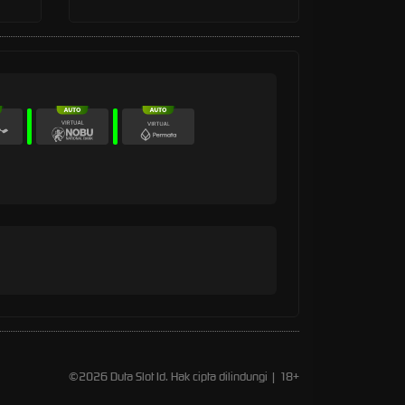
©2026 Duta Slot Id. Hak cipta dilindungi | 18+