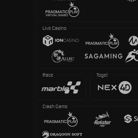
Live Casino
Race
Togel
Crash Game