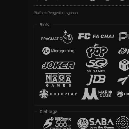
Platform Penyedia Layanan
Slots
Olahraga