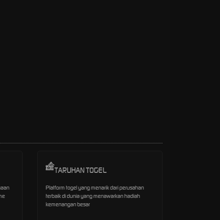
TARUHAN TOGEL
haan
Platform togel yang menarik dari perusahan
ame
terbaik di dunia yang menawarkan hadiah
kemenangan besar