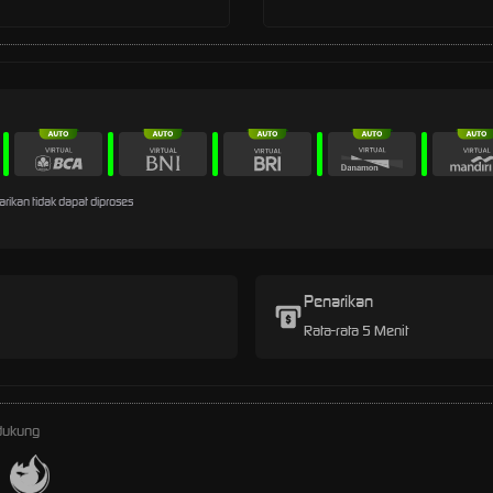
rikan tidak dapat diproses
Penarikan
Rata-rata 5 Menit
dukung