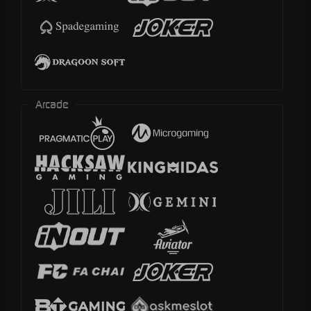
Arcade