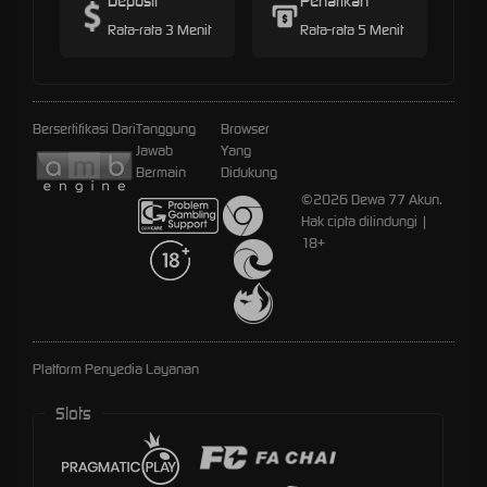
Deposit
Penarikan
Rata-rata 3 Menit
Rata-rata 5 Menit
Bersertifikasi Dari
Tanggung
Browser
Jawab
Yang
Bermain
Didukung
©2026 Dewa 77 Akun.
Hak cipta dilindungi |
18+
Platform Penyedia Layanan
Slots