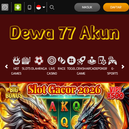
MASUK
DAFTAR
HOT
SLOTS
OLAHRAGA
LIVE
RACE
TOGEL
CRASH
ARCADE
POKER
E-
SABUN
GAMES
CASINO
GAME
SPORTS
AYAM