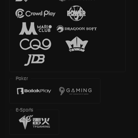
Poker
E-Sports